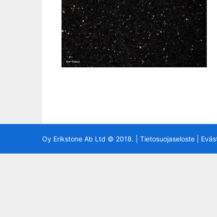
Oy Erikstone Ab Ltd © 2018. |
Tietosuojaseloste
|
Eväs