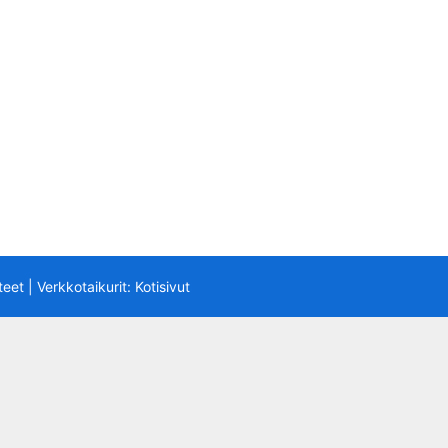
teet
| Verkkotaikurit:
Kotisivut