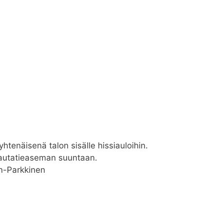
yhtenäisenä talon sisälle hissiauloihin.
Rautatieaseman suuntaan.
en-Parkkinen