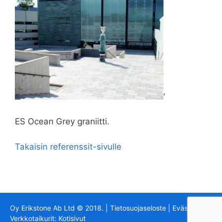
’
ES Ocean Grey graniitti.
Takaisin referenssit-sivulle
Oy Erikstone Ab Ltd © 2018. |
Tietosuojaseloste
|
Evästeet
|
Verkkotaikurit:
Kotisivut