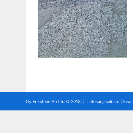
Oy Erikstone Ab Ltd © 2018. |
Tietosuojaseloste
|
Eväs