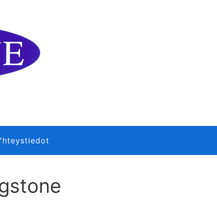
Yhteystiedot
agstone