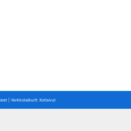
teet
| Verkkotaikurit:
Kotisivut