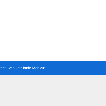
teet
| Verkkotaikurit:
Kotisivut