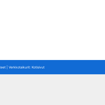
teet
| Verkkotaikurit:
Kotisivut