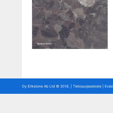
Oy Erikstone Ab Ltd © 2018. |
Tietosuojaseloste
|
Eväs